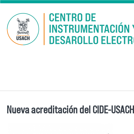
Pasar al contenido principal
Nueva acreditación del CIDE-USACH
Se encuentra usted aquí