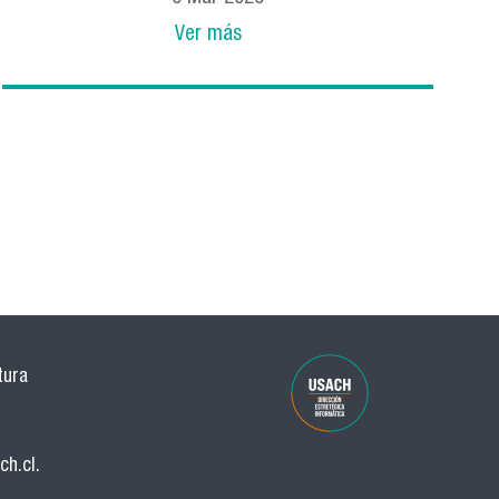
Ver más
tura
ch.cl
.