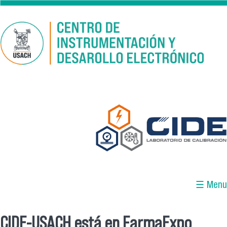
Pasar al contenido principal
☰ Menu
CIDE-USACH está en FarmaExpo